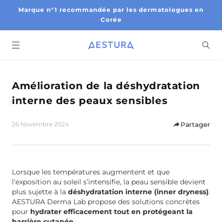
Skip to
Marque n°1 recommandée par les dermatologues en
content
Corée
Amélioration de la déshydratation
interne des peaux sensibles
26 Novembre 2024
Partager
c
Lorsque les températures augmentent et que
o
l’exposition au soleil s’intensifie, la peau sensible devient
n
plus sujette à la
déshydratation interne (inner dryness)
.
t
AESTURA Derma Lab propose des solutions concrètes
pour
hydrater efficacement tout en protégeant la
e
barrière cutanée
.