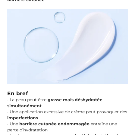
n
t
d
e
t
a
i
l
En bref
•
La peau peut être
grasse mais déshydratée
simultanément
•
Une application excessive de crème peut provoquer des
imperfections
•
Une
barrière cutanée endommagée
entraîne une
perte d’hydratation