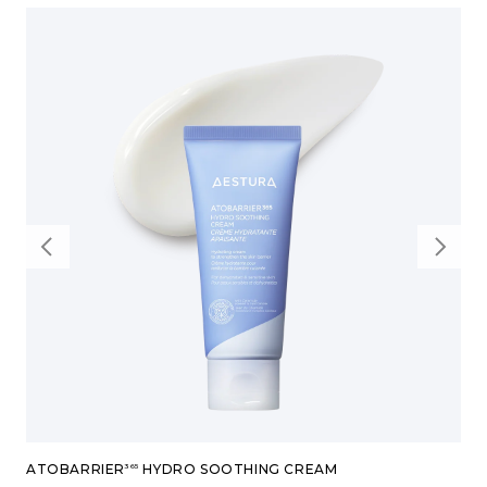
prev
next
slider
slider
ATOBARRIER
HYDRO SOOTHING CREAM
365