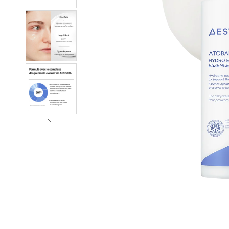
next
slider