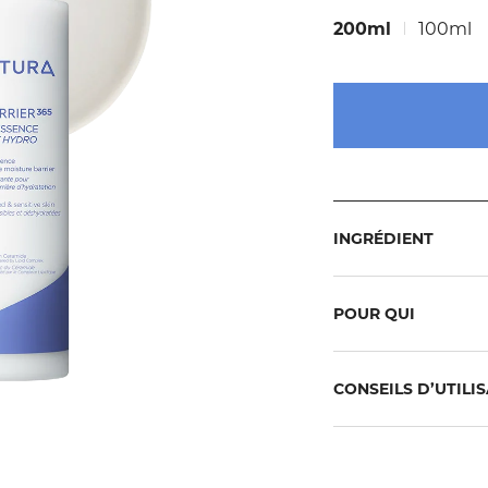
200ml
100ml
more
INGRÉDIENT
view
more
POUR QUI
view
CONSEILS D’UTILI