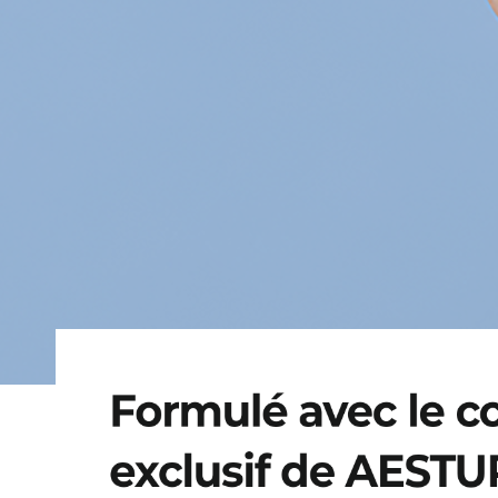
ATOBARRIER
365
HYDRO
ESSENCE
Une essence hydratante qui hydrate la peau
sans effet collant, dès la première étape
de la routine de soin des peaux sensibles.